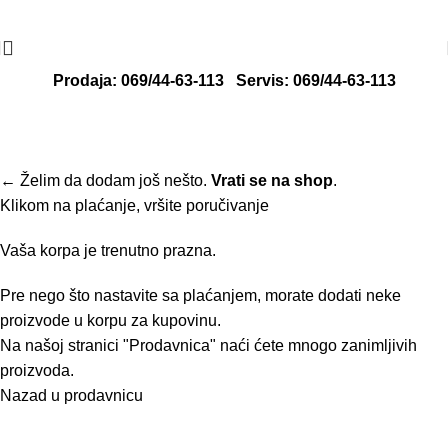
Radno vreme: ponedeljak - petak od 8 do
Adresa: Svete Katarine 13, 24000
16h
Subotica
Prodaja: 069/44-63-113
Servis: 069/44-63-113
Korpa
Pregled stanja
Gotova porudžbina
← Želim da dodam još nešto.
Vrati se na shop
.
Klikom na plaćanje, vršite poručivanje
Vaša korpa je trenutno prazna.
Pre nego što nastavite sa plaćanjem, morate dodati neke
proizvode u korpu za kupovinu.
Na našoj stranici "Prodavnica" naći ćete mnogo zanimljivih
proizvoda.
Nazad u prodavnicu