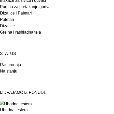
Makaze za živicu i duvači
Pumpa za pretakanje goriva
Dizalice i Paletari
Paletari
Dizalice
Grejna i rashladna tela
STATUS
Rasprodaja
Na stanju
IZDVAJAMO IZ PONUDE
Ubodna testera