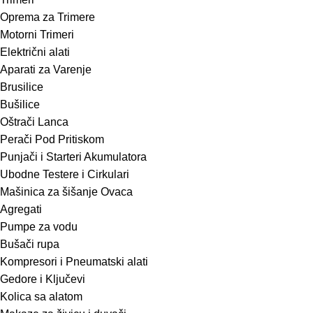
Oprema za Trimere
Motorni Trimeri
Električni alati
Aparati za Varenje
Brusilice
Bušilice
Oštrači Lanca
Perači Pod Pritiskom
Punjači i Starteri Akumulatora
Ubodne Testere i Cirkulari
Mašinica za šišanje Ovaca
Agregati
Pumpe za vodu
Bušači rupa
Kompresori i Pneumatski alati
Gedore i Ključevi
Kolica sa alatom