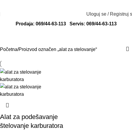
Radno vreme: ponedeljak - petak od 8 do
Adresa: Svete Katarine 13, 24000
16h
Subotica
Uloguj se / Registruj 
Prodaja: 069/44-63-113
Servis: 069/44-63-113
alat za stelovanje
Početna
Proizvod označen „alat za stelovanje“
Alat za podešavanje
štelovanje karburatora