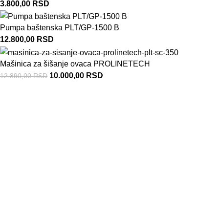
3.800,00
RSD
Pumpa baštenska PLT/GP-1500 B
12.800,00
RSD
Mašinica za šišanje ovaca PROLINETECH
10.000,00
RSD
12.890,00
RSD
Firma se bavi trgovinom i servisiranjem Prolinetech alata i
uređaja za održavanje bašti, seču drva kao i ostalih motornih,
električnih i akumulatorskih alata. U svom asortimanu imamo i
veliki izbor rezervnih delova i potrošnog materijala za ove