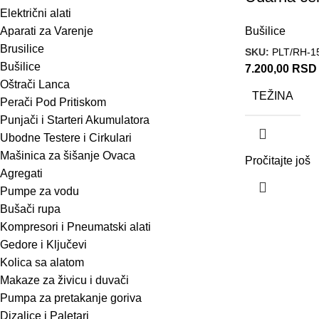
Električni alati
Bušilice
Aparati za Varenje
Brusilice
SKU:
PLT/RH-1
Bušilice
7.200,00
RSD
Oštrači Lanca
TEŽINA
Perači Pod Pritiskom
Punjači i Starteri Akumulatora
Ubodne Testere i Cirkulari
Mašinica za šišanje Ovaca
Pročitajte još
Agregati
Pumpe za vodu
Bušači rupa
Kompresori i Pneumatski alati
Gedore i Ključevi
Kolica sa alatom
Makaze za živicu i duvači
Pumpa za pretakanje goriva
Dizalice i Paletari