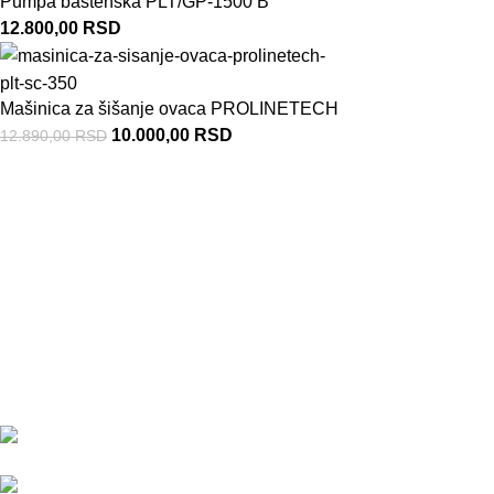
Pumpa baštenska PLT/GP-1500 B
12.800,00
RSD
Mašinica za šišanje ovaca PROLINETECH
10.000,00
RSD
12.890,00
RSD
Korisni linkovi
Firma se bavi trgovinom i servisiranjem
Prolinetech alata i uređaja za održavanje
Politika privatn
bašti, seču drva kao i ostalih motornih,
Uslovi korišće
električnih i akumulatorskih alata. U svom
Cena dostave i
asortimanu imamo i veliki izbor rezervnih
Reklamacije
delova i potrošnog materijala za ove
Izjava o odust
uređaje.
Adresa: Svete Katarine 13,
24000 Subotica
Kontakt telefon: 069/44-63-113