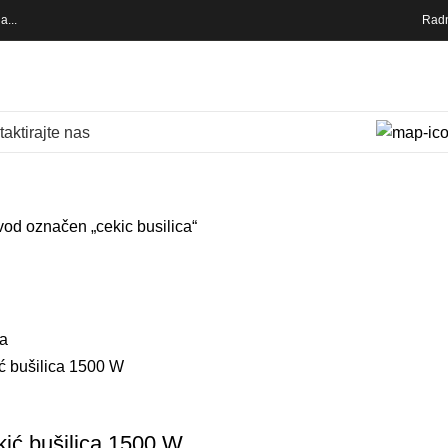
a...
Radn
aktirajte nas
vod označen „cekic busilica“
ić bušilica 1500 W