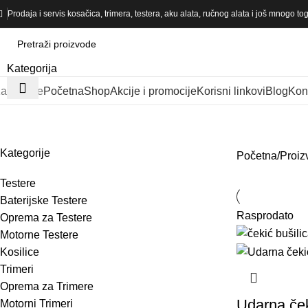
Prodaja i servis kosačica, trimera, testera, aku alata, ručnog alata i još mnogo tog
Kategorija
ategorije
Početna
Shop
Akcije i promocije
Korisni linkovi
Blog
Kont
cekic busilica
Kategorije
Početna
Proiz
Testere
Baterijske Testere
Rasprodato
Oprema za Testere
Motorne Testere
Kosilice
Trimeri
Oprema za Trimere
Udarna ček
Motorni Trimeri