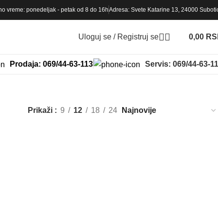
o vreme: ponedeljak - petak od 8 do 16h
Adresa: Svete Katarine 13, 24000 Suboti
Uloguj se / Registruj se
0,00
RS
Prodaja: 069/44-63-113
Servis: 069/44-63-1
Prikaži
9
12
18
24