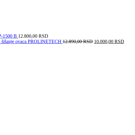
P-1500 B
12.800,00
RSD
Originalna
Trenu
za šišanje ovaca PROLINETECH
12.890,00
RSD
10.000,00
RSD
cena
cena
je
je:
bila:
10.0
12.890,00 RSD.