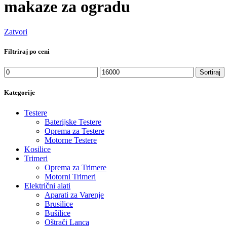
makaze za ogradu
Zatvori
Filtriraj po ceni
Minimalna
Maksimalna
Sortiraj
cena
cena
Kategorije
Testere
Baterijske Testere
Oprema za Testere
Motorne Testere
Kosilice
Trimeri
Oprema za Trimere
Motorni Trimeri
Električni alati
Aparati za Varenje
Brusilice
Bušilice
Oštrači Lanca