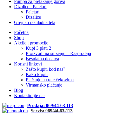
Pumpa za pretakanje goriva
Dizalice i Paletari
Paletari
Dizalice
Grejna i rashladna tela
Početna
Shop
Akcije i promocije
Kupi 3 plati 2
Proizvodi na sniženju – Rasprodaja
Besplatna dostava
Korisni linkovi
Zašto kupiti kod nas?
Kako kupiti
Plaćanje na rate čekovima
Virmansko plaćanje
Blog
Kontaktirajte nas
Prodaja: 069/44-63-113
Servis: 069/44-63-113