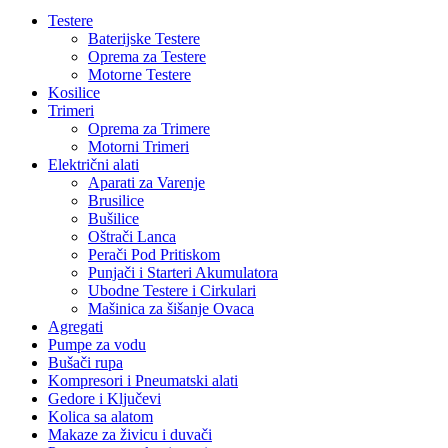
Testere
Baterijske Testere
Oprema za Testere
Motorne Testere
Kosilice
Trimeri
Oprema za Trimere
Motorni Trimeri
Električni alati
Aparati za Varenje
Brusilice
Bušilice
Oštrači Lanca
Perači Pod Pritiskom
Punjači i Starteri Akumulatora
Ubodne Testere i Cirkulari
Mašinica za šišanje Ovaca
Agregati
Pumpe za vodu
Bušači rupa
Kompresori i Pneumatski alati
Gedore i Ključevi
Kolica sa alatom
Makaze za živicu i duvači