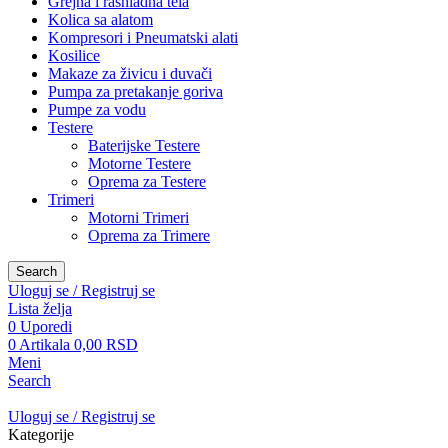
Grejna i rashladna tela
Kolica sa alatom
Kompresori i Pneumatski alati
Kosilice
Makaze za živicu i duvači
Pumpa za pretakanje goriva
Pumpe za vodu
Testere
Baterijske Testere
Motorne Testere
Oprema za Testere
Trimeri
Motorni Trimeri
Oprema za Trimere
Search
Uloguj se / Registruj se
Lista želja
0
Uporedi
0
Artikala
0,00
RSD
Meni
Search
Uloguj se / Registruj se
Kategorije