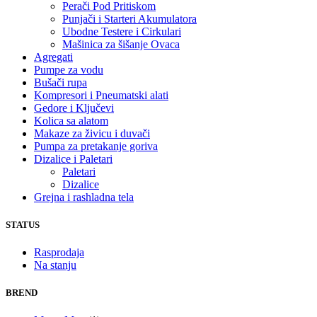
Perači Pod Pritiskom
Punjači i Starteri Akumulatora
Ubodne Testere i Cirkulari
Mašinica za šišanje Ovaca
Agregati
Pumpe za vodu
Bušači rupa
Kompresori i Pneumatski alati
Gedore i Ključevi
Kolica sa alatom
Makaze za živicu i duvači
Pumpa za pretakanje goriva
Dizalice i Paletari
Paletari
Dizalice
Grejna i rashladna tela
STATUS
Rasprodaja
Na stanju
BREND