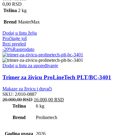
0,00
RSD
Težina
2 kg
Brend
MasterMax
Dodaj u listu želja
Pročitajte još
Brzi pregled
-20%
Rasprodato
Dodaj u listu za upoređivanje
Trimer za živicu ProLineTech PLT/BC-3401
Makaze za živicu i duvači
SKU:
2/010-0887
Originalna
Trenutna
20.000,00
RSD
16.000,00
RSD
cena
cena
Težina
6 kg
je
je:
bila:
16.000,00 RSD.
Brend
Prolinetech
20.000,00 RSD.
Godina uvoza
2026