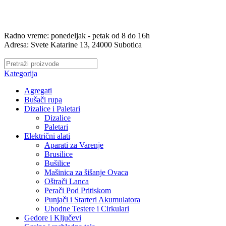
Prodaja i servis kosačica, trimera, testera, aku alata, ručnog alata i jo
Radno vreme: ponedeljak - petak od 8 do 16h
Adresa: Svete Katarine 13, 24000 Subotica
Radno vreme: ponedeljak - petak od 8 do 16h
Adresa: Svete Katarine 13, 24000 Subotica
Kategorija
Agregati
Bušači rupa
Dizalice i Paletari
Dizalice
Paletari
Električni alati
Aparati za Varenje
Brusilice
Bušilice
Mašinica za šišanje Ovaca
Oštrači Lanca
Perači Pod Pritiskom
Punjači i Starteri Akumulatora
Ubodne Testere i Cirkulari
Gedore i Ključevi