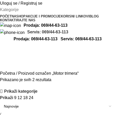
Uloguj se / Registruj se
Kategorije
POČETNA
SHOP
AKCIJE I PROMOCIJE
KORISNI LINKOVI
BLOG
KONTAKTIRAJTE NAS
Prodaja: 069/44-63-113
Servis: 069/44-63-113
Prodaja: 069/44-63-113
Servis: 069/44-63-113
Motor trimera
Početna
Proizvod označen „Motor trimera“
Prikazano je svih 2 rezultata
Prikaži kategorije
Prikaži
9
12
18
24