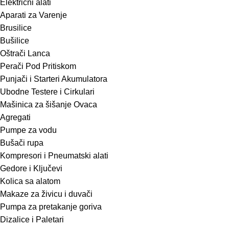
Električni alati
Aparati za Varenje
Brusilice
Bušilice
Oštrači Lanca
Perači Pod Pritiskom
Punjači i Starteri Akumulatora
Ubodne Testere i Cirkulari
Mašinica za šišanje Ovaca
Agregati
Pumpe za vodu
Bušači rupa
Kompresori i Pneumatski alati
Gedore i Ključevi
Kolica sa alatom
Makaze za živicu i duvači
Pumpa za pretakanje goriva
Dizalice i Paletari