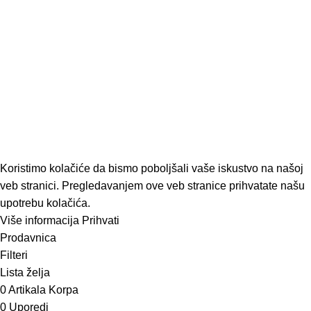
decembar 1, 2022
Nema komentara
Odaberite motorni trimer, baš onaj koji vama treba
decembar 1, 2022
Nema komentara
Sve o motornim testerama
decembar 1, 2022
Nema komentara
ModUP
2022 KREIRAO
ModUP STUDIO -
WEB DIZAJN I DEVELOPMENT
Koristimo kolačiće da bismo poboljšali vaše iskustvo na našoj
veb stranici. Pregledavanjem ove veb stranice prihvatate našu
upotrebu kolačića.
Više informacija
Prihvati
Prodavnica
Filteri
Lista želja
0
Artikala
Korpa
0
Uporedi