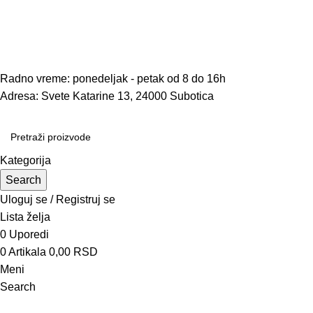
Prodaja i servis kosačica, trimera, testera, aku alata, ručnog
alata i još mnogo toga...
Radno vreme: ponedeljak - petak od 8 do 16h
Adresa: Svete Katarine 13, 24000 Subotica
Radno vreme: ponedeljak - petak od 8 do 16h
Adresa: Svete Katarine 13, 24000 Subotica
Kategorija
Search
Uloguj se / Registruj se
Lista želja
0
Uporedi
0
Artikala
0,00
RSD
Meni
Search