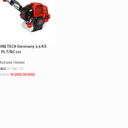
INETECH Germany 3.5 KS
PLT/BC-111
otorni Trimeri
SKU:
PLT/BC-111
15.000,00
RSD
00
RSD