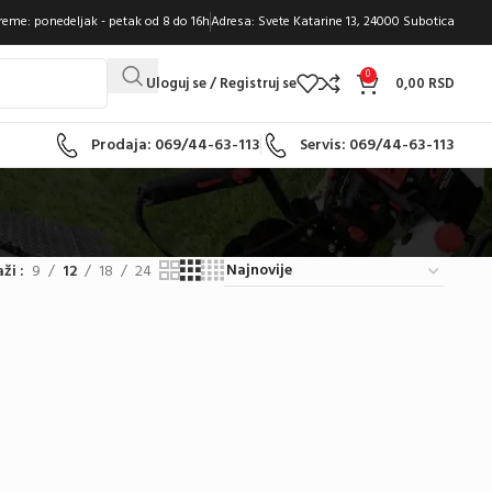
eme: ponedeljak - petak od 8 do 16h
Adresa: Svete Katarine 13, 24000 Subotica
0
Uloguj se / Registruj se
0,00
RSD
Prodaja: 069/44-63-113
Servis: 069/44-63-113
aži
9
12
18
24