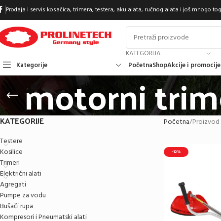
Prodaja i servis kosačica, trimera, testera, aku alata, ručnog alata i još mnogo toga
KATEGORIJA
Kategorije
Početna
Shop
Akcije i promocije
motorni trim
KATEGORIJE
Početna
Proizvod
Testere
Kosilice
-12%
Trimeri
Električni alati
Agregati
Pumpe za vodu
Bušači rupa
Kompresori i Pneumatski alati