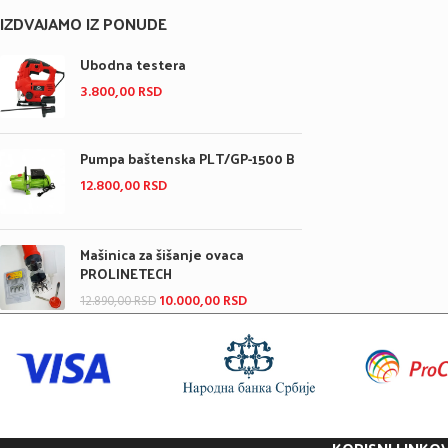
IZDVAJAMO IZ PONUDE
Ubodna testera
3.800,00
RSD
Pumpa baštenska PLT/GP-1500 B
12.800,00
RSD
Mašinica za šišanje ovaca
PROLINETECH
10.000,00
RSD
12.890,00
RSD