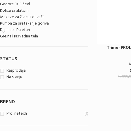
Gedore i Ključevi
Kolica sa alatom
Makaze za živicu i duvači
Pumpa za pretakanje goriva
Dizalice i Paletari
Grejna i rashladna tela
Trimer PROL
STATUS
M
Rasprodaja
17.000,
Na stanju
BREND
Prolinetech
(1)