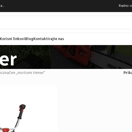
...
Radno vr
Korisni linkovi
Blog
Kontaktirajte nas
er
 označen „motorni trimer“
Prik