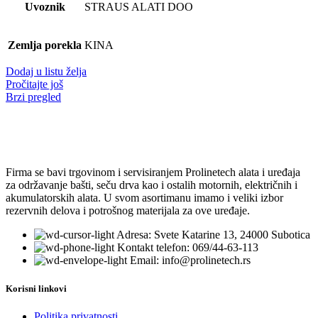
Uvoznik
STRAUS ALATI DOO
Zemlja porekla
KINA
Dodaj u listu želja
Pročitajte još
Brzi pregled
Firma se bavi trgovinom i servisiranjem Prolinetech alata i uređaja
za održavanje bašti, seču drva kao i ostalih motornih, električnih i
akumulatorskih alata. U svom asortimanu imamo i veliki izbor
rezervnih delova i potrošnog materijala za ove uređaje.
Adresa: Svete Katarine 13, 24000 Subotica
Kontakt telefon: 069/44-63-113
Email: info@prolinetech.rs
Korisni linkovi
Politika privatnosti