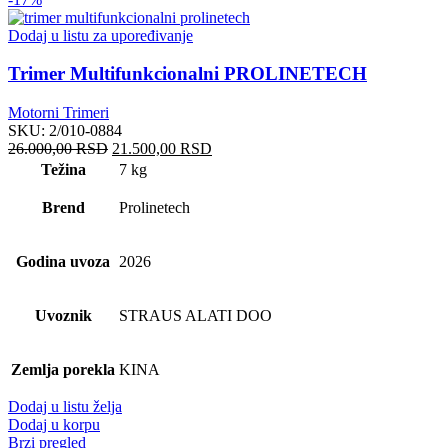
Dodaj u listu za upoređivanje
Trimer Multifunkcionalni PROLINETECH
Motorni Trimeri
SKU:
2/010-0884
Originalna
Trenutna
26.000,00
RSD
21.500,00
RSD
cena
cena
Težina
7 kg
je
je:
bila:
21.500,00 RSD.
Brend
Prolinetech
26.000,00 RSD.
Godina uvoza
2026
Uvoznik
STRAUS ALATI DOO
Zemlja porekla
KINA
Dodaj u listu želja
Dodaj u korpu
Brzi pregled