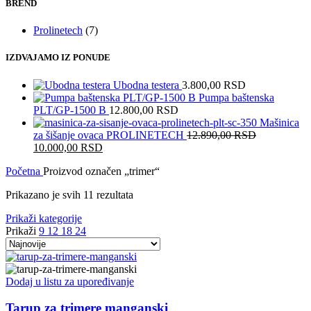
BREND
Prolinetech
(7)
IZDVAJAMO IZ PONUDE
Ubodna testera
3.800,00
RSD
Pumpa baštenska
PLT/GP-1500 B
12.800,00
RSD
Mašinica
za šišanje ovaca PROLINETECH
12.890,00
RSD
Originalna
Trenutna
10.000,00
RSD
cena
cena
Početna
Proizvod označen „trimer“
je
je:
bila:
10.000,00 RSD.
Sorted
Prikazano je svih 11 rezultata
12.890,00 RSD.
by
Prikaži kategorije
latest
Prikaži
9
12
18
24
Dodaj u listu za upoređivanje
Tarup za trimere manganski