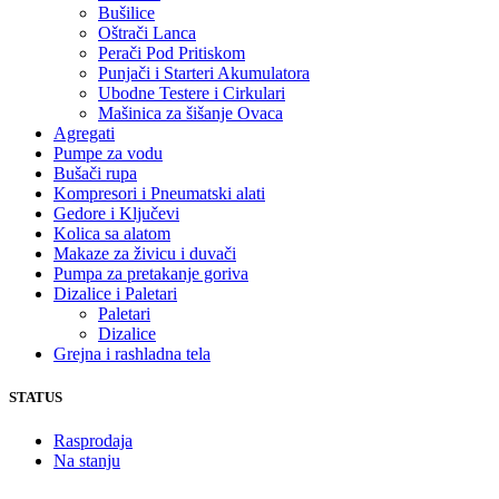
Bušilice
Oštrači Lanca
Perači Pod Pritiskom
Punjači i Starteri Akumulatora
Ubodne Testere i Cirkulari
Mašinica za šišanje Ovaca
Agregati
Pumpe za vodu
Bušači rupa
Kompresori i Pneumatski alati
Gedore i Ključevi
Kolica sa alatom
Makaze za živicu i duvači
Pumpa za pretakanje goriva
Dizalice i Paletari
Paletari
Dizalice
Grejna i rashladna tela
STATUS
Rasprodaja
Na stanju