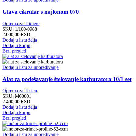
Glava cikrular s najlonom 070
Oprema za Trimere
SKU:
1/100-0988
2.000,00
RSD
Dodaj u listu želja
Dodaj u korpu
Brzi pregled
Dodaj u listu za upoređivanje
Alat za podešavanje štelovanje karburatora 10/1 set
Oprema za Testere
SKU:
M60001
2.400,00
RSD
Dodaj u listu želja
Dodaj u korpu
Brzi pregled
Dodaj u listu za upoređivanje