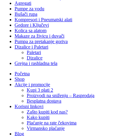
Agregati
Pumpe za vodu
Bušači rupa
Kompresori i Pneumatski alati
Gedore i Ključevi
Kolica sa alatom
Makaze za živicu i duvači
Pumpa za pretakanje goriva
Dizalice i Paletari
Paletari
Dizalice
Grejna i rashladna tela
Početna
Shop
Akcije i promocije
Kupi 3 plati 2
Proizvodi na sniženju – Rasprodaja
Besplatna dostava
Korisni linkovi
Zašto kupiti kod nas?
Kako kupiti
Plaćanje na rate čekovima
Virmansko plaćanje
Blog