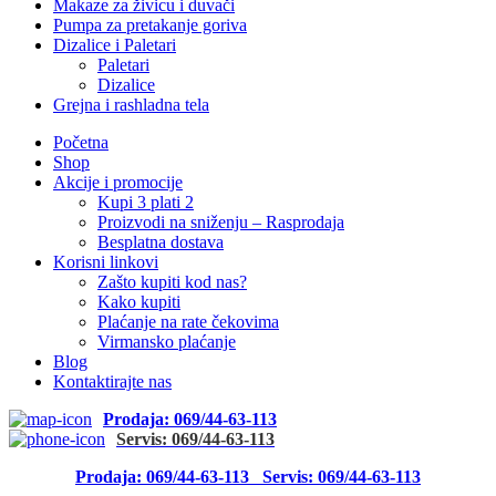
Makaze za živicu i duvači
Pumpa za pretakanje goriva
Dizalice i Paletari
Paletari
Dizalice
Grejna i rashladna tela
Početna
Shop
Akcije i promocije
Kupi 3 plati 2
Proizvodi na sniženju – Rasprodaja
Besplatna dostava
Korisni linkovi
Zašto kupiti kod nas?
Kako kupiti
Plaćanje na rate čekovima
Virmansko plaćanje
Blog
Kontaktirajte nas
Prodaja: 069/44-63-113
Servis: 069/44-63-113
Prodaja: 069/44-63-113
Servis: 069/44-63-113