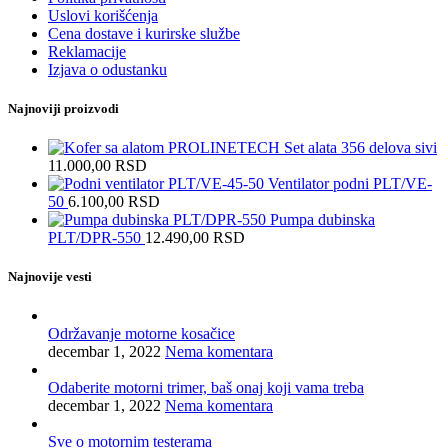
Uslovi korišćenja
Cena dostave i kurirske službe
Reklamacije
Izjava o odustanku
Najnoviji proizvodi
PROLINETECH Set alata 356 delova sivi
11.000,00
RSD
Ventilator podni PLT/VE-
50
6.100,00
RSD
Pumpa dubinska
PLT/DPR-550
12.490,00
RSD
Najnovije vesti
Održavanje motorne kosačice
decembar 1, 2022
Nema komentara
Odaberite motorni trimer, baš onaj koji vama treba
decembar 1, 2022
Nema komentara
Sve o motornim testerama