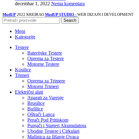
decembar 1, 2022
Nema komentara
ModUP
2022 KREIRAO
ModUP STUDIO -
WEB DIZAJN I DEVELOPMENT
Search
Meni
Kategorije
Testere
Baterijske Testere
Oprema za Testere
Motorne Testere
Kosilice
Trimeri
Oprema za Trimere
Motorni Trimeri
Električni alati
Aparati za Varenje
Brusilice
Bušilice
Oštrači Lanca
Perači Pod Pritiskom
Punjači i Starteri Akumulatora
Ubodne Testere i Cirkulari
Mašinica za šišanje Ovaca