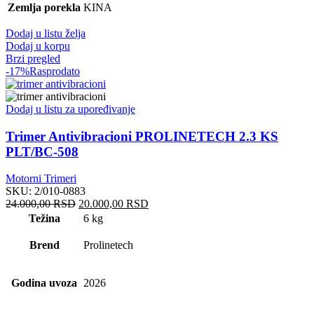
Zemlja porekla
KINA
Dodaj u listu želja
Dodaj u korpu
Brzi pregled
-17%
Rasprodato
Dodaj u listu za upoređivanje
Trimer Antivibracioni PROLINETECH 2.3 KS
PLT/BC-508
Motorni Trimeri
SKU:
2/010-0883
Originalna
Trenutna
24.000,00
RSD
20.000,00
RSD
cena
cena
Težina
6 kg
je
je:
bila:
20.000,00 RSD.
Brend
Prolinetech
24.000,00 RSD.
Godina uvoza
2026