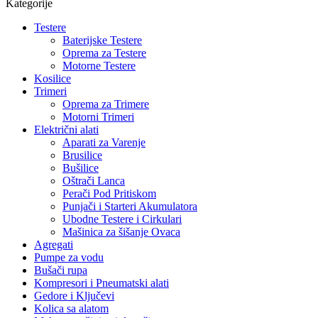
Kategorije
Testere
Baterijske Testere
Oprema za Testere
Motorne Testere
Kosilice
Trimeri
Oprema za Trimere
Motorni Trimeri
Električni alati
Aparati za Varenje
Brusilice
Bušilice
Oštrači Lanca
Perači Pod Pritiskom
Punjači i Starteri Akumulatora
Ubodne Testere i Cirkulari
Mašinica za šišanje Ovaca
Agregati
Pumpe za vodu
Bušači rupa
Kompresori i Pneumatski alati
Gedore i Ključevi
Kolica sa alatom