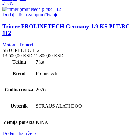
-13%
Dodaj u listu za upoređivanje
Trimer PROLINETECH Germany 1.9 KS PLT/BC-
112
Motorni Trimeri
SKU:
PLT/BC-112
Originalna
Trenutna
13.500,00
RSD
11.800,00
RSD
cena
cena
Težina
7 kg
je
je:
bila:
11.800,00 RSD.
Brend
Prolinetech
13.500,00 RSD.
Godina uvoza
2026
Uvoznik
STRAUS ALATI DOO
Zemlja porekla
KINA
Dodaj u listu želja