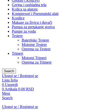
Gedore i Ključevi
Grejna i rashladna tela
Kolica sa alatom
Kompresori i Pneumatski alati
Kosilice
Makaze za živicu i duvači
Pumpa za pretakanje goriva
Pumpe za vodu
Testere
Baterijske Testere
Motorne Testere
Oprema za Testere
Trimeri
Motorni Trimeri
Oprema za Trimere
Search
Uloguj se / Registruj se
Lista želja
0
Uporedi
0
Artikala
0,00
RSD
Meni
Search
Uloguj se / Registruj se