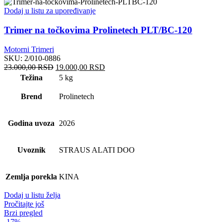
Dodaj u listu za upoređivanje
Trimer na točkovima Prolinetech PLT/BC-120
Motorni Trimeri
SKU:
2/010-0886
Originalna
Trenutna
23.000,00
RSD
19.000,00
RSD
cena
cena
Težina
5 kg
je
je:
bila:
19.000,00 RSD.
Brend
Prolinetech
23.000,00 RSD.
Godina uvoza
2026
Uvoznik
STRAUS ALATI DOO
Zemlja porekla
KINA
Dodaj u listu želja
Pročitajte još
Brzi pregled
-17%