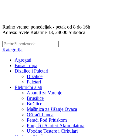
Prodaja i servis kosačica, trimera, testera, aku alata, ručnog alata i
još mnogo toga...
Radno vreme: ponedeljak - petak od 8 do 16h
Adresa: Svete Katarine 13, 24000 Subotica
Radno vreme: ponedeljak - petak od 8 do 16h
Adresa: Svete Katarine 13, 24000 Subotica
Kategorija
Agregati
Bušači rupa
Dizalice i Paletari
Dizalice
Paletari
Električni alati
Aparati za Varenje
Brusilice
Bušilice
Mašinica za šišanje Ovaca
Oštrači Lanca
Perači Pod Pritiskom
Punjači i Starteri Akumulatora
Ubodne Testere i Cirkulari