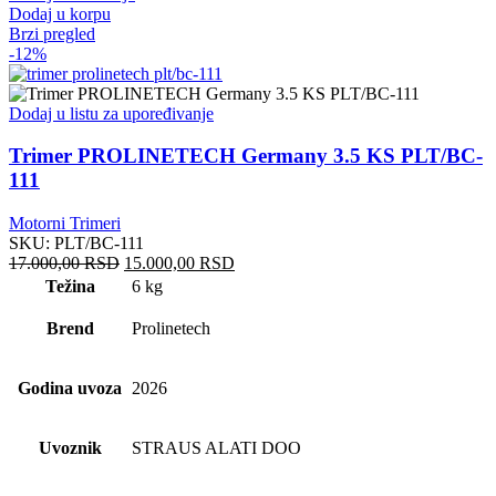
Dodaj u korpu
Brzi pregled
-12%
Dodaj u listu za upoređivanje
Trimer PROLINETECH Germany 3.5 KS PLT/BC-
111
Motorni Trimeri
SKU:
PLT/BC-111
Originalna
Trenutna
17.000,00
RSD
15.000,00
RSD
cena
cena
Težina
6 kg
je
je:
bila:
15.000,00 RSD.
Brend
Prolinetech
17.000,00 RSD.
Godina uvoza
2026
Uvoznik
STRAUS ALATI DOO