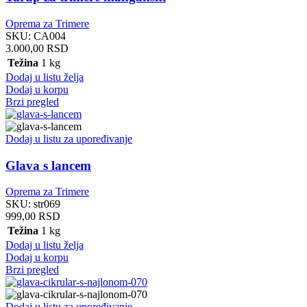
Oprema za Trimere
SKU:
CA004
3.000,00
RSD
Težina
1 kg
Dodaj u listu želja
Dodaj u korpu
Brzi pregled
Dodaj u listu za upoređivanje
Glava s lancem
Oprema za Trimere
SKU:
str069
999,00
RSD
Težina
1 kg
Dodaj u listu želja
Dodaj u korpu
Brzi pregled
Dodaj u listu za upoređivanje