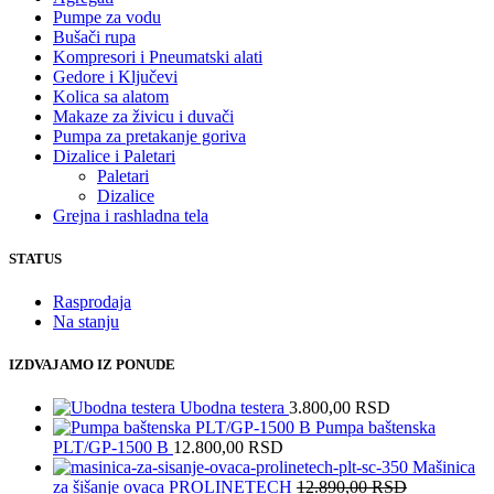
Pumpe za vodu
Bušači rupa
Kompresori i Pneumatski alati
Gedore i Ključevi
Kolica sa alatom
Makaze za živicu i duvači
Pumpa za pretakanje goriva
Dizalice i Paletari
Paletari
Dizalice
Grejna i rashladna tela
STATUS
Rasprodaja
Na stanju
IZDVAJAMO IZ PONUDE
Ubodna testera
3.800,00
RSD
Pumpa baštenska
PLT/GP-1500 B
12.800,00
RSD
Mašinica
za šišanje ovaca PROLINETECH
12.890,00
RSD