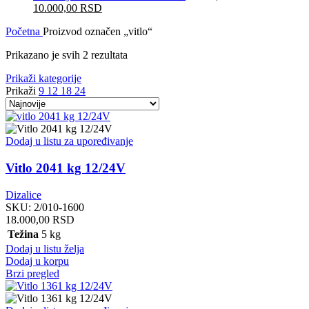
Originalna
Trenutna
10.000,00
RSD
cena
cena
Početna
Proizvod označen „vitlo“
je
je:
bila:
10.000,00 RSD.
Sorted
Prikazano je svih 2 rezultata
12.890,00 RSD.
by
Prikaži kategorije
latest
Prikaži
9
12
18
24
Dodaj u listu za upoređivanje
Vitlo 2041 kg 12/24V
Dizalice
SKU:
2/010-1600
18.000,00
RSD
Težina
5 kg
Dodaj u listu želja
Dodaj u korpu
Brzi pregled