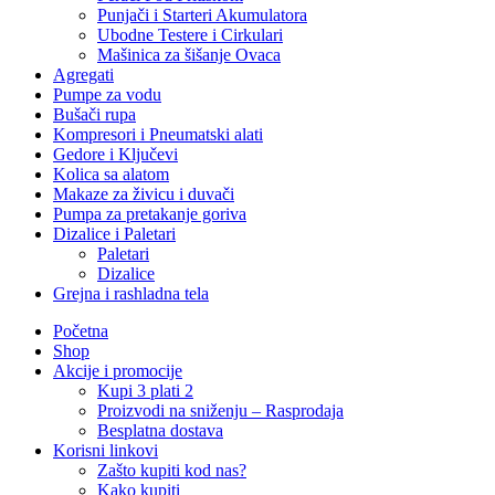
Punjači i Starteri Akumulatora
Ubodne Testere i Cirkulari
Mašinica za šišanje Ovaca
Agregati
Pumpe za vodu
Bušači rupa
Kompresori i Pneumatski alati
Gedore i Ključevi
Kolica sa alatom
Makaze za živicu i duvači
Pumpa za pretakanje goriva
Dizalice i Paletari
Paletari
Dizalice
Grejna i rashladna tela
Početna
Shop
Akcije i promocije
Kupi 3 plati 2
Proizvodi na sniženju – Rasprodaja
Besplatna dostava
Korisni linkovi
Zašto kupiti kod nas?
Kako kupiti