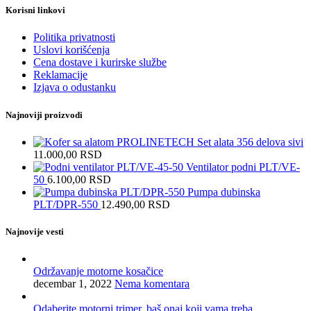
Korisni linkovi
Politika privatnosti
Uslovi korišćenja
Cena dostave i kurirske službe
Reklamacije
Izjava o odustanku
Najnoviji proizvodi
PROLINETECH Set alata 356 delova sivi
11.000,00
RSD
Ventilator podni PLT/VE-
50
6.100,00
RSD
Pumpa dubinska
PLT/DPR-550
12.490,00
RSD
Najnovije vesti
Održavanje motorne kosačice
decembar 1, 2022
Nema komentara
Odaberite motorni trimer, baš onaj koji vama treba