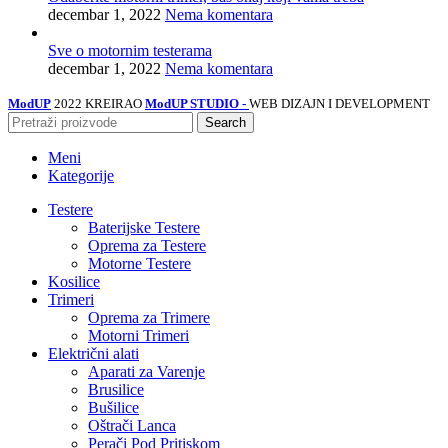
decembar 1, 2022
Nema komentara
Sve o motornim testerama
decembar 1, 2022
Nema komentara
ModUP
2022 KREIRAO
ModUP STUDIO -
WEB DIZAJN I DEVELOPMENT
Search
Meni
Kategorije
Testere
Baterijske Testere
Oprema za Testere
Motorne Testere
Kosilice
Trimeri
Oprema za Trimere
Motorni Trimeri
Električni alati
Aparati za Varenje
Brusilice
Bušilice
Oštrači Lanca
Perači Pod Pritiskom