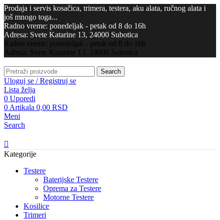
Prodaja i servis kosačica, trimera, testera, aku alata, ručnog alata i
još mnogo toga...
Radno vreme: ponedeljak - petak od 8 do 16h
Adresa: Svete Katarine 13, 24000 Subotica
Radno vreme: ponedeljak - petak od 8 do 16h
Adresa: Svete Katarine 13, 24000 Subotica
Search
Uloguj se / Registruj se
Lista želja
0
Uporedi
0
Artikala
0,00
RSD
Meni
Search
Kategorije
Testere
Baterijske Testere
Oprema za Testere
Motorne Testere
Kosilice
Trimeri