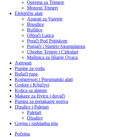
Oprema za Trimere
Motorni Trimeri
Električni alati
Aparati za Varenje
Brusilice
Bušilice
Oštrači Lanca
Perači Pod Pritiskom
Punjači i Starteri Akumulatora
Ubodne Testere i Cirkulari
Mašinica za šišanje Ovaca
Agregati
Pumpe za vodu
Bušači rupa
Kompresori i Pneumatski alati
Gedore i Ključevi
Kolica sa alatom
Makaze za živicu i duvači
Pumpa za pretakanje goriva
Dizalice i Paletari
Paletari
Dizalice
Grejna i rashladna tela
Početna