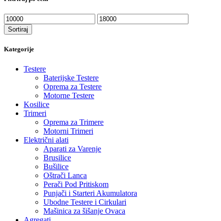
Minimalna
Maksimalna
cena
cena
Sortiraj
Kategorije
Testere
Baterijske Testere
Oprema za Testere
Motorne Testere
Kosilice
Trimeri
Oprema za Trimere
Motorni Trimeri
Električni alati
Aparati za Varenje
Brusilice
Bušilice
Oštrači Lanca
Perači Pod Pritiskom
Punjači i Starteri Akumulatora
Ubodne Testere i Cirkulari
Mašinica za šišanje Ovaca
Agregati