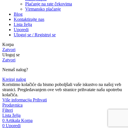
Plaćanje na rate čekovima
Virmansko plaćanje
Blog
Kontaktirajte nas
Lista želja
Uporedi
Uloguj se / Registruj se
Korpa
Zatvori
Uloguj se
Zatvori
Nemaš nalog?
Kreiraj nalog
Koristimo kolačiće da bismo poboljšali vaše iskustvo na našoj veb
stranici. Pregledavanjem ove veb stranice prihvatate našu upotrebu
kolačića.
Više
Više informacija
Prihvati
informacija
Prodavnica
Filteri
Lista želja
0
Artikala
Korpa
0
Uporedi