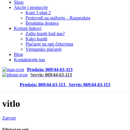
Shop
Akcije i promocije
Kupi 3 plati 2
Proizvodi na sniženju – Rasprodaja
Besplatna dostava
Korisni linkovi
Zašto kupiti kod nas?
Kako kupiti
Plaćanje na rate čekovima
Virmansko plaćanje
Blog
Kontaktirajte nas
Prodaja: 069/44-63-113
Servis: 069/44-63-113
Prodaja: 069/44-63-113
Servis: 069/44-63-113
vitlo
Zatvori
Filtriraj po ceni