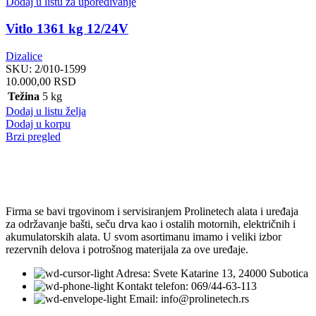
Dodaj u listu za upoređivanje
Vitlo 1361 kg 12/24V
Dizalice
SKU:
2/010-1599
10.000,00
RSD
Težina
5 kg
Dodaj u listu želja
Dodaj u korpu
Brzi pregled
Firma se bavi trgovinom i servisiranjem Prolinetech alata i uređaja
za održavanje bašti, seču drva kao i ostalih motornih, električnih i
akumulatorskih alata. U svom asortimanu imamo i veliki izbor
rezervnih delova i potrošnog materijala za ove uređaje.
Adresa: Svete Katarine 13, 24000 Subotica
Kontakt telefon: 069/44-63-113
Email: info@prolinetech.rs