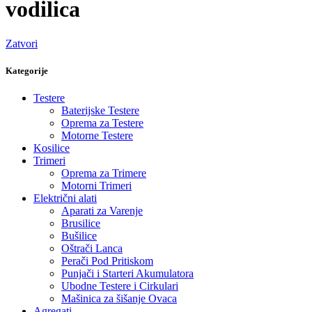
vodilica
Zatvori
Kategorije
Testere
Baterijske Testere
Oprema za Testere
Motorne Testere
Kosilice
Trimeri
Oprema za Trimere
Motorni Trimeri
Električni alati
Aparati za Varenje
Brusilice
Bušilice
Oštrači Lanca
Perači Pod Pritiskom
Punjači i Starteri Akumulatora
Ubodne Testere i Cirkulari
Mašinica za šišanje Ovaca
Agregati