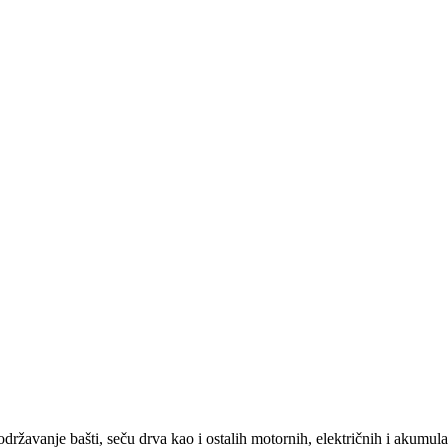
 održavanje bašti, seču drva kao i ostalih motornih, električnih i akumu