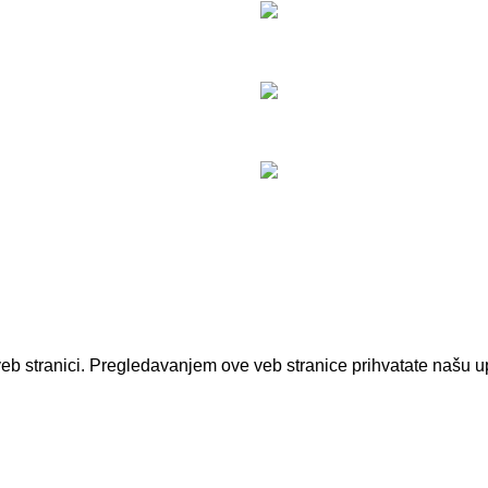
osti
PROLINETECH Set alata 356 
nja
11.000,00
RSD
 kurirske službe
Ventilator podni PLT/VE-50
anku
6.100,00
RSD
Pumpa dubinska PLT/DPR-5
12.490,00
RSD
veb stranici. Pregledavanjem ove veb stranice prihvatate našu up