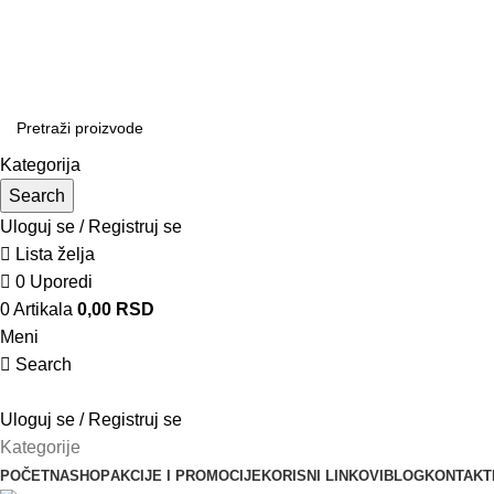
Prodaja i servis kosačica, trimera, testera, aku alata, ručnog alata i još mnogo toga.
Radno vreme: ponedeljak - petak od 8 do 16h
Adresa: Svete Katarine 13, 24000 Subotica
Radno vreme: ponedeljak - petak od 8 do 16h
Adresa: Svete Katarine 13, 24000 Subotica
Kategorija
Search
Uloguj se / Registruj se
Lista želja
0
Uporedi
0
Artikala
0,00
RSD
Meni
Search
Uloguj se / Registruj se
Kategorije
POČETNA
SHOP
AKCIJE I PROMOCIJE
KORISNI LINKOVI
BLOG
KONTAKT