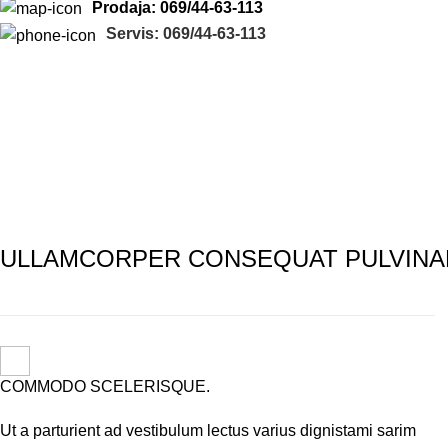
Prodaja: 069/44-63-113
Servis: 069/44-63-113
Imperdiet mauris a nontin
Početna
Imperdiet mauris a nontin
Imperdiet mauris a nontin
ULLAMCORPER CONSEQUAT PULVINA
COMMODO SCELERISQUE.
Ut a parturient ad vestibulum lectus varius dignistami sarim