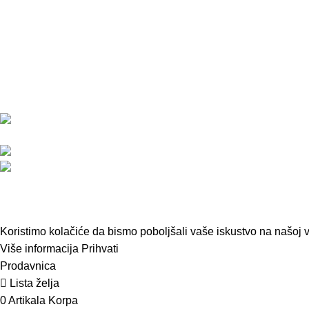
Prolinetech alata i uređaja za održavanje
Politika privatn
bašti, seču drva kao i ostalih motornih,
Uslovi korišće
električnih i akumulatorskih alata. U svom
Cena dostave i
asortimanu imamo i veliki izbor rezervnih
Reklamacije
delova i potrošnog materijala za ove
Izjava o odust
uređaje.
Adresa: Svete Katarine 13,
24000 Subotica
Kontakt telefon: 069/44-63-113
Email: info@prolinetech.rs
ModUP
2022 KREIRAO
ModUP STUDIO -
WEB DIZAJN I DEVELOPMENT
Koristimo kolačiće da bismo poboljšali vaše iskustvo na našoj 
Više informacija
Prihvati
Prodavnica
Lista želja
0
Artikala
Korpa