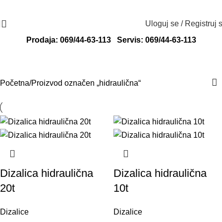
Radno vreme: ponedeljak - petak od 8 do
Adresa: Svete Katarine 13, 24000
16h
Subotica
Uloguj se / Registruj 
Prodaja: 069/44-63-113
Servis: 069/44-63-113
hidraulična
Početna
Proizvod označen „hidraulična“
Dizalica hidraulična
Dizalica hidraulična
20t
10t
Dizalice
Dizalice