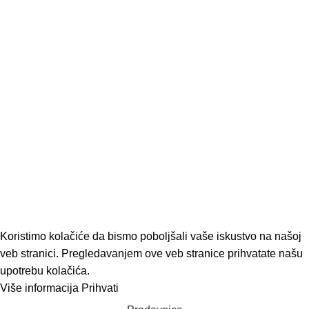
Održavanje motorne kosačice
decembar 1, 2022
Nema komentara
Odaberite motorni trimer, baš onaj koji vama treba
decembar 1, 2022
Nema komentara
Sve o motornim testerama
decembar 1, 2022
Nema komentara
ModUP
2022 KREIRAO
ModUP STUDIO -
WEB DIZAJN I DEVELOPMENT
Koristimo kolačiće da bismo poboljšali vaše iskustvo na našoj
veb stranici. Pregledavanjem ove veb stranice prihvatate našu
upotrebu kolačića.
Više informacija
Prihvati