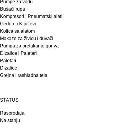
Pumpe za vodu
Bušači rupa
Kompresori i Pneumatski alati
Gedore i Ključevi
Kolica sa alatom
Makaze za živicu i duvači
Pumpa za pretakanje goriva
Dizalice i Paletari
Paletari
Dizalice
Grejna i rashladna tela
STATUS
Rasprodaja
Na stanju