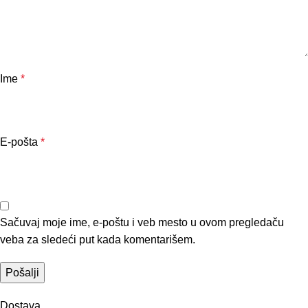
Ime
*
E-pošta
*
Sačuvaj moje ime, e-poštu i veb mesto u ovom pregledaču
veba za sledeći put kada komentarišem.
Dostava