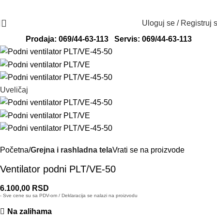
Radno vreme: ponedeljak - petak od 8 do
Adresa: Svete Katarine 13, 24000
16h
Subotica
Uloguj se / Registruj 
Prodaja: 069/44-63-113
Servis: 069/44-63-113
Uveličaj
Početna
Grejna i rashladna tela
Vrati se na proizvode
Ventilator podni PLT/VE-50
6.100,00
RSD
- Sve cene su sa PDV-om / Deklaracija se nalazi na proizvodu
Na zalihama