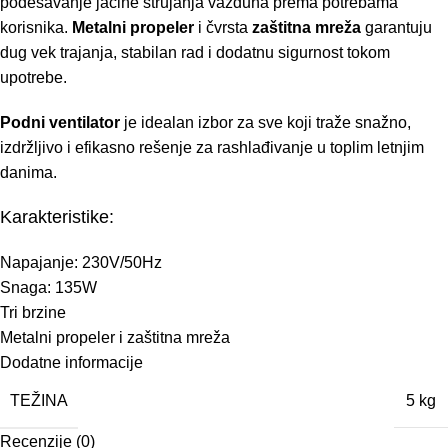
podešavanje jačine strujanja vazduha prema potrebama
korisnika.
Metalni propeler
i čvrsta
zaštitna mreža
garantuju
dug vek trajanja, stabilan rad i dodatnu sigurnost tokom
upotrebe.
Podni ventilator
je idealan izbor za sve koji traže snažno,
izdržljivo i efikasno rešenje za rashlađivanje u toplim letnjim
danima.
Karakteristike:
Napajanje: 230V/50Hz
Snaga: 135W
Tri brzine
Metalni propeler i zaštitna mreža
Dodatne informacije
TEŽINA
5 kg
Recenzije (0)