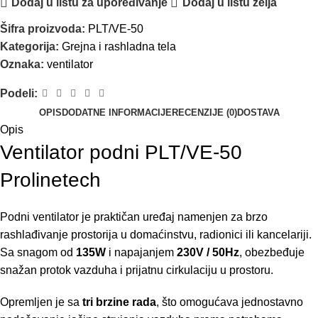
Dodaj u listu za upoređivanje
Dodaj u listu želja
Šifra proizvoda:
PLT/VE-50
Kategorija:
Grejna i rashladna tela
Oznaka:
ventilator
Podeli:
OPIS
DODATNE INFORMACIJE
RECENZIJE (0)
DOSTAVA
Opis
Ventilator podni PLT/VE-50
Prolinetech
Podni ventilator je praktičan uređaj namenjen za brzo
rashlađivanje prostorija u domaćinstvu, radionici ili kancelariji.
Sa snagom od
135W
i napajanjem
230V / 50Hz
, obezbeđuje
snažan protok vazduha i prijatnu cirkulaciju u prostoru.
Opremljen je sa
tri brzine rada
, što omogućava jednostavno