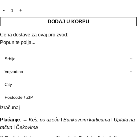
DODAJ U KORPU
Cena dostave za ovaj proizvod:
Popunite polja...
Izračunaj
Plaćanje:
→
Keš, po uzeću
I
Bankovnim karticama
I
Uplata na
račun
I
Čekovima