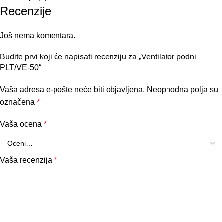
Recenzije
Još nema komentara.
Budite prvi koji će napisati recenziju za „Ventilator podni
PLT/VE-50“
Vaša adresa e-pošte neće biti objavljena.
Neophodna polja su
označena
*
Vaša ocena
*
Vaša recenzija
*