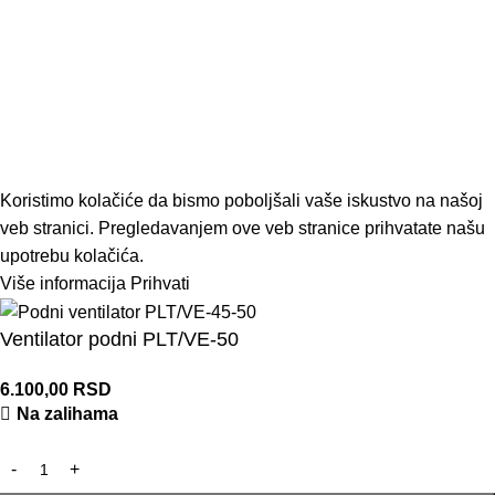
decembar 1, 2022
Nema komentara
Sve o motornim testerama
decembar 1, 2022
Nema komentara
ModUP
2022 KREIRAO
ModUP STUDIO -
WEB DIZAJN I DEVELOPMENT
Koristimo kolačiće da bismo poboljšali vaše iskustvo na našoj
veb stranici. Pregledavanjem ove veb stranice prihvatate našu
upotrebu kolačića.
Više informacija
Prihvati
Ventilator podni PLT/VE-50
6.100,00
RSD
Na zalihama