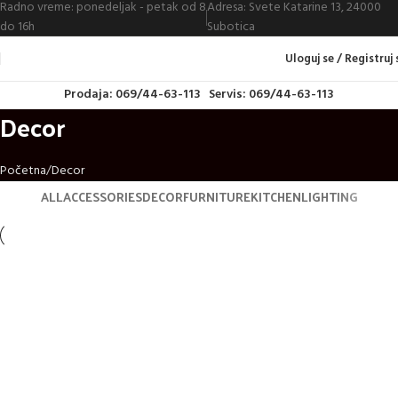
Radno vreme: ponedeljak - petak od 8
Adresa: Svete Katarine 13, 24000
do 16h
Subotica
Uloguj se / Registruj 
Prodaja: 069/44-63-113
Servis: 069/44-63-113
Decor
Početna
Decor
ALL
ACCESSORIES
DECOR
FURNITURE
KITCHEN
LIGHTING
Decor
Et vestibulum quis a suspendisse
Decor
Rhoncus quisque sollicitudin