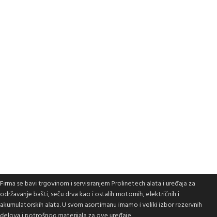
Firma se bavi trgovinom i servisiranjem Prolinetech alata i uređaja za
održavanje bašti, seču drva kao i ostalih motornih, električnih i
akumulatorskih alata. U svom asortimanu imamo i veliki izbor rezervnih
delova i potrošnog materijala za ove uređaje.