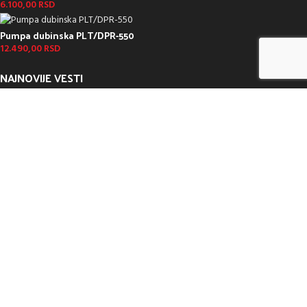
6.100,00
RSD
Pumpa dubinska PLT/DPR-550
12.490,00
RSD
NAJNOVIJE VESTI
Održavanje motorne kosačice
decembar 1, 2022
Nema komentara
Odaberite motorni trimer, baš onaj koji vama treba
decembar 1, 2022
Nema komentara
Sve o motornim testerama
decembar 1, 2022
Nema komentara
ModUP
2022 KREIRAO
ModUP STUDIO -
WEB DIZAJN I DEVELOPMENT
Koristimo kolačiće da bismo poboljšali vaše iskustvo na našoj veb stranici.