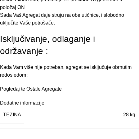
položaj ON
Sada Vaš Agregat daje struju na obe utičnice, i slobodno
uključite Vaše potrošače.
Isključivanje, odlaganje i
održavanje :
Kada Vam više nije potreban, agregat se isključuje obrnutim
redosledom :
Pogledaj te Ostale Agregate
Dodatne informacije
TEŽINA
28 kg