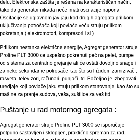
delu. Elektronska zaštita je rešena na karakterističan način,
tako da generator nikada neće imati oscilacije napona.
Oscilacije se uglavnom javljaju kod drugih agregata prilikom
uključivanja potrošača koji povlače veću struju prilikom
pokretanja ( elektromotori, kompresori i sl )
Prilikom nestanka električne energije, Agregat generator struje
Proline PLT 3000 ce uspešno pokrenuti peć na pelet, pumpe
od sistema za centralno grejanje ali će ostati dovoljno snage i
za neke sekundarne potrosače kao što su frižideri, zamrzivači,
rasveta, televizori, računari, punjači itd. Poželjno je izbegavati
uredjaje koji povlače jaku struju prilikom startovanje, kao što su
mašine za pranje sudova, veša, sušilice za veš itd
Puštanje u rad motornog agregata
:
Agregat generator struje Proline PLT 3000 se isporučuje
potpuno sastavljen i sklopljen, praktično spreman za rad.