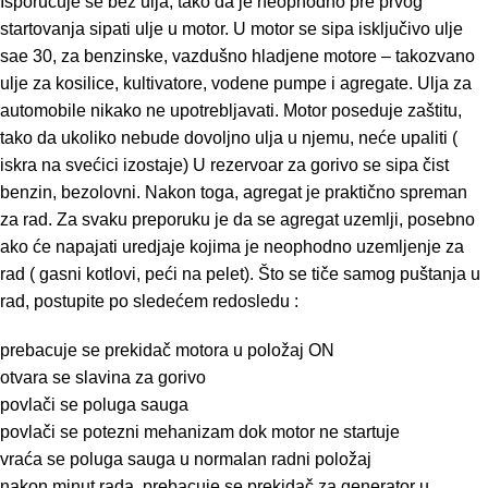
Isporucuje se bez ulja, tako da je neophodno pre prvog
startovanja sipati ulje u motor. U motor se sipa isključivo ulje
sae 30, za benzinske, vazdušno hladjene motore – takozvano
ulje za kosilice, kultivatore, vodene pumpe i agregate. Ulja za
automobile nikako ne upotrebljavati. Motor poseduje zaštitu,
tako da ukoliko nebude dovoljno ulja u njemu, neće upaliti (
iskra na svećici izostaje) U rezervoar za gorivo se sipa čist
benzin, bezolovni. Nakon toga, agregat je praktično spreman
za rad. Za svaku preporuku je da se agregat uzemlji, posebno
ako će napajati uredjaje kojima je neophodno uzemljenje za
rad ( gasni kotlovi, peći na pelet). Što se tiče samog puštanja u
rad, postupite po sledećem redosledu :
prebacuje se prekidač motora u položaj ON
otvara se slavina za gorivo
povlači se poluga sauga
povlači se potezni mehanizam dok motor ne startuje
vraća se poluga sauga u normalan radni položaj
nakon minut rada, prebacuje se prekidač za generator u