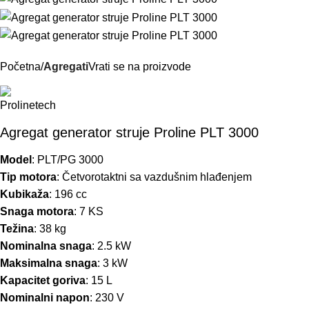
Početna
Agregati
Vrati se na proizvode
Agregat generator struje Proline PLT 3000
Model
: PLT/PG 3000
Tip motora
: Četvorotaktni sa vazdušnim hlađenjem
Kubikaža
: 196 cc
Snaga motora
: 7 KS
Težina
: 38 kg
Nominalna snaga
: 2.5 kW
Maksimalna snaga
: 3 kW
Kapacitet goriva
: 15 L
Nominalni napon
: 230 V