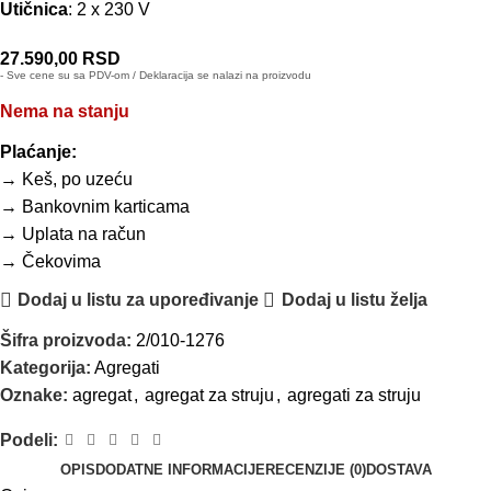
Utičnica
: 2 x 230 V
27.590,00
RSD
- Sve cene su sa PDV-om / Deklaracija se nalazi na proizvodu
Nema na stanju
Plaćanje:
→ Keš, po uzeću
→ Bankovnim karticama
→ Uplata na račun
→ Čekovima
Dodaj u listu za upoređivanje
Dodaj u listu želja
Šifra proizvoda:
2/010-1276
Kategorija:
Agregati
Oznake:
agregat
,
agregat za struju
,
agregati za struju
Podeli:
OPIS
DODATNE INFORMACIJE
RECENZIJE (0)
DOSTAVA