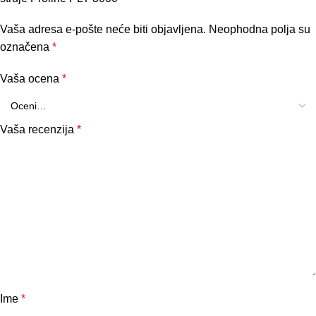
Vaša adresa e-pošte neće biti objavljena.
Neophodna polja su
označena
*
Vaša ocena
*
Vaša recenzija
*
Ime
*