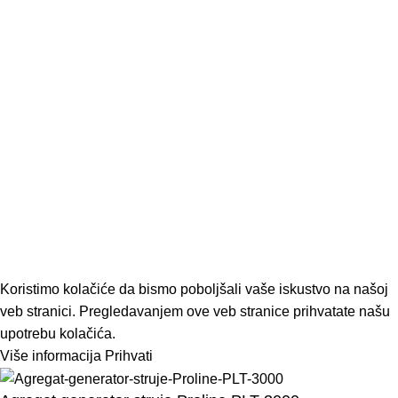
Održavanje motorne kosačice
decembar 1, 2022
Nema komentara
Odaberite motorni trimer, baš onaj koji vama treba
decembar 1, 2022
Nema komentara
Sve o motornim testerama
decembar 1, 2022
Nema komentara
ModUP
2022 KREIRAO
ModUP STUDIO -
WEB DIZAJN I DEVELOPMENT
Koristimo kolačiće da bismo poboljšali vaše iskustvo na našoj
veb stranici. Pregledavanjem ove veb stranice prihvatate našu
upotrebu kolačića.
Više informacija
Prihvati