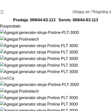
Radno vreme: ponedeljak - petak od 8 do
Adresa: Svete Katarine 13, 24000
16h
Subotica
Uloguj se / Registruj 
Prodaja: 069/44-63-113
Servis: 069/44-63-113
Rasprodato
Uveličaj