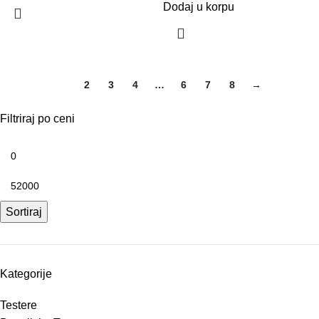
Dodaj u korpu
1
2
3
4
…
6
7
8
→
Filtriraj po ceni
Sortiraj
Kategorije
Testere