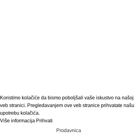
Održavanje motorne kosačice
decembar 1, 2022
Nema komentara
Odaberite motorni trimer, baš onaj koji vama treba
decembar 1, 2022
Nema komentara
Sve o motornim testerama
decembar 1, 2022
Nema komentara
ModUP
2022 KREIRAO
ModUP STUDIO -
WEB DIZAJN I DEVELOPMENT
Koristimo kolačiće da bismo poboljšali vaše iskustvo na našoj
veb stranici. Pregledavanjem ove veb stranice prihvatate našu
upotrebu kolačića.
Više informacija
Prihvati
Prodavnica