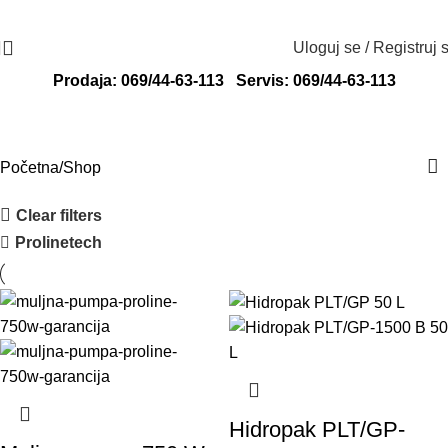
Radno vreme: ponedeljak - petak od 8 do
Adresa: Svete Katarine 13, 24000
16h
Subotica
Uloguj se / Registruj 
Prodaja: 069/44-63-113
Servis: 069/44-63-113
Shop
Početna
Shop
Clear filters
Prolinetech
Hidropak PLT/GP-