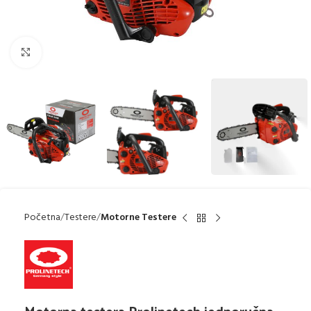
Uveličaj
Početna
Testere
Motorne Testere