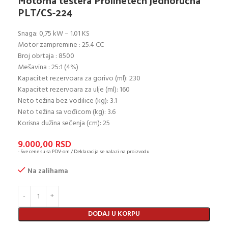
Motorna testera Prolinetech jednoručna
PLT/CS-224
Snaga: 0,75 kW – 1.01 KS
Motor zampremine : 25.4 CC
Broj obrtaja : 8500
Mešavina : 25:1 (4%)
Kapacitet rezervoara za gorivo (ml): 230
Kapacitet rezervoara za ulje (ml): 160
Neto težina bez vodilice (kg): 3.1
Neto težina sa vođicom (kg): 3.6
Korisna dužina sečenja (cm): 25
9.000,00
RSD
- Sve cene su sa PDV-om / Deklaracija se nalazi na proizvodu
Na zalihama
DODAJ U KORPU