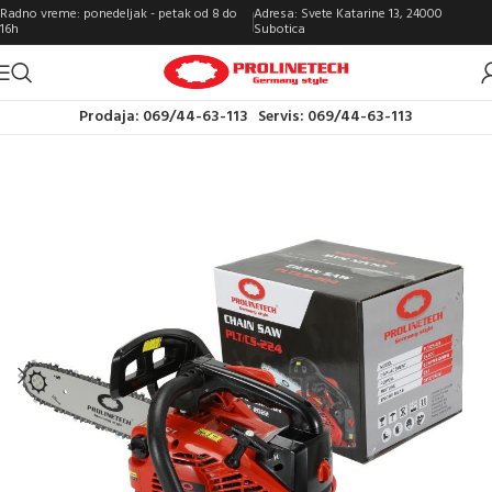
Radno vreme: ponedeljak - petak od 8 do
Adresa: Svete Katarine 13, 24000
16h
Subotica
Prodaja: 069/44-63-113
Servis: 069/44-63-113