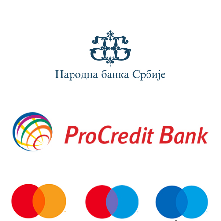
UVOZNIK
DOO
ZEMLJA POREKLA
KINA