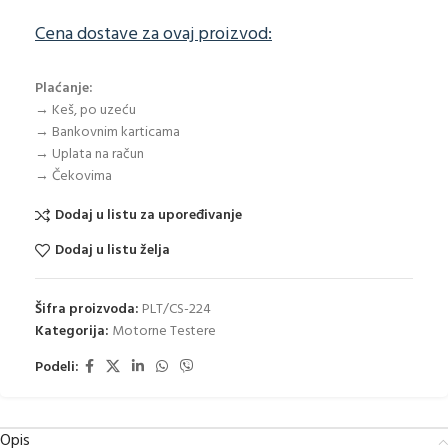
Cena dostave za ovaj proizvod:
Plaćanje:
→ Keš, po uzeću
→ Bankovnim karticama
→ Uplata na račun
→ Čekovima
Dodaj u listu za upoređivanje
Dodaj u listu želja
Šifra proizvoda:
PLT/CS-224
Kategorija:
Motorne Testere
Podeli:
Opis