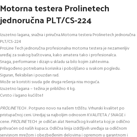
Motorna testera Prolinetech
jednoručna PLT/CS-224
Izuzetno lagana, snažna i priručna.Motorna testera Prolinetech jednoručna
PLT/CS-224
ProLine Tech jednoručna profesionalna motorna testera je nezamenljiv
uređaj za svakog baštovana, kako amatera tako i profesionalca.
Snaga, performanse i dizajn u skladu sa bilo kojim zahtevima.
Prilagođeno potrebama korisnika i poboljšano u svakom pogledu.
Siguran, fleksibilan i pouzdan rad.
Može se koristiti svuda gde druga rešenja nisu moguća.
Izuzetno lagana – težina je približno 4 kg.
Cvrsto i lagano kućište.
!
PROLINE
TECH . Potpuno novo na našem tržištu. Vrhunski kvalitet po
pristupačnoj ceni. Uredjaj sa najboljim odnosom KVALITETA / SNAGE i
cene.
PROLINE
TECH je odličan alat Nemačkog kvaliteta koji je odlično
prihvaćen od naših kupaca. Odlična linija izdržljivih uređaja sa odličnom
servisnom mrežom i obezbeđenim delovima i opremom u garantnom i