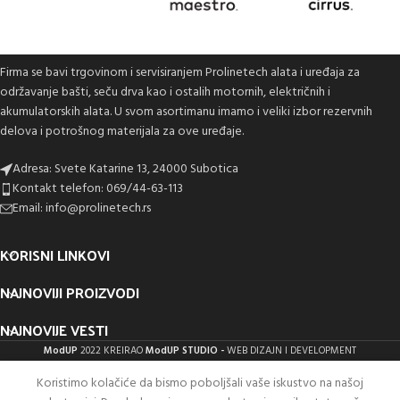
Firma se bavi trgovinom i servisiranjem Prolinetech alata i uređaja za
održavanje bašti, seču drva kao i ostalih motornih, električnih i
akumulatorskih alata. U svom asortimanu imamo i veliki izbor rezervnih
delova i potrošnog materijala za ove uređaje.
Adresa: Svete Katarine 13, 24000 Subotica
Kontakt telefon: 069/44-63-113
Email: info@prolinetech.rs
KORISNI LINKOVI
NAJNOVIJI PROIZVODI
NAJNOVIJE VESTI
ModUP
2022 KREIRAO
ModUP STUDIO -
WEB DIZAJN I DEVELOPMENT
Motorna
Koristimo kolačiće da bismo poboljšali vaše iskustvo na našoj