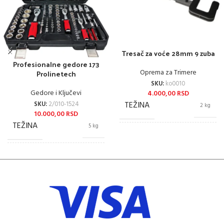
Tresač za voće 28mm 9 zuba
Profesionalne gedore 173
Oprema za Trimere
Prolinetech
SKU:
ko0010
Gedore i Ključevi
4.000,00
RSD
TEŽINA
SKU:
2/010-1524
2 kg
10.000,00
RSD
TEŽINA
5 kg
BREND
MasterMax
BREND
Prolinetech
GODINA UVOZA
2026
STRAUS ALATI