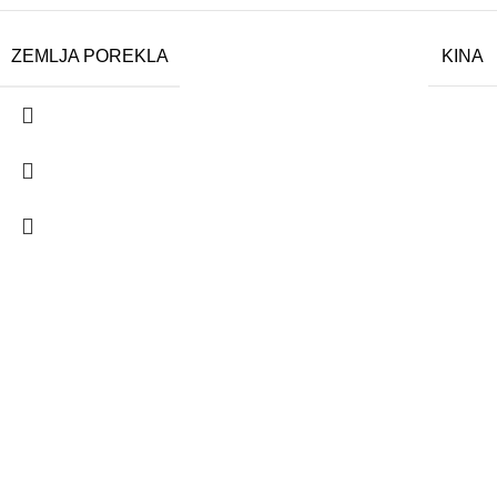
ZEMLJA POREKLA
KINA
Firma se bavi trgovinom i servisiranjem Prolinetech alata i