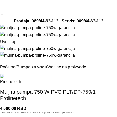
Radno vreme: ponedeljak - petak od 8 do
Adresa: Svete Katarine 13, 24000
16h
Subotica
Prodaja: 069/44-63-113
Servis: 069/44-63-113
Uveličaj
Početna
Pumpe za vodu
Vrati se na proizvode
Muljna pumpa 750 W PVC PLT/DP-750/1
Prolinetech
4.500,00
RSD
- Sve cene su sa PDV-om / Deklaracija se nalazi na proizvodu