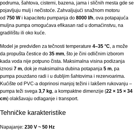
podruma, šahtova, cisterni, bazena, jama i sličnih mesta gde se
pojavljuju mulj i nečistoće. Zahvaljujući snažnom motoru
od
750 W
i kapacitetu pumpanja do
8000 l/h
, ova potapajuća
muljna pumpa omogućava efikasan rad u domaćinstvu, na
gradilištu ili oko kuće.
Model je predviđen za tečnosti temperature
4–35 °C
, a može
da propušta čestice do
35 mm
, što je čini odličnim izborom
kada voda nije potpuno čista. Maksimalna visina podizanja
iznosi
7 m
, dok je maksimalna dubina potapanja
5 m
, pa
pumpa pouzdano radi i u dubljim šahtovima i rezervoarima.
Kućište od PVC-a doprinosi manjoj težini i lakšem rukovanju –
pumpa teži svega
3,7 kg
, a kompaktne dimenzije (
22 × 15 × 34
cm
) olakšavaju odlaganje i transport.
Tehničke karakteristike
Napajanje:
230 V ~ 50 Hz