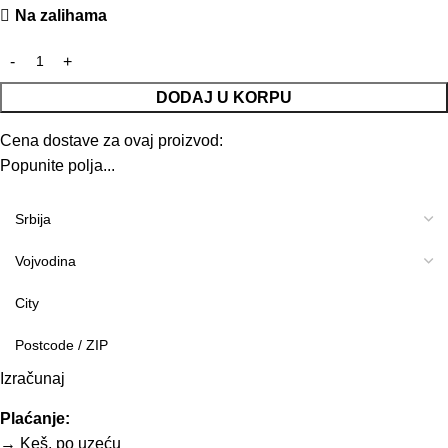
Na zalihama
DODAJ U KORPU
Cena dostave za ovaj proizvod:
Popunite polja...
Izračunaj
Plaćanje:
→ Keš, po uzeću