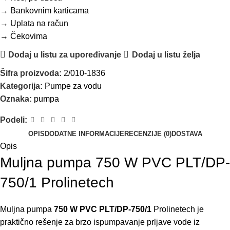
→ Bankovnim karticama
→ Uplata na račun
→ Čekovima
Dodaj u listu za upoređivanje
Dodaj u listu želja
Šifra proizvoda:
2/010-1836
Kategorija:
Pumpe za vodu
Oznaka:
pumpa
Podeli:
OPIS
DODATNE INFORMACIJE
RECENZIJE (0)
DOSTAVA
Opis
Muljna pumpa 750 W PVC PLT/DP-
750/1 Prolinetech
Muljna pumpa
750 W PVC PLT/DP-750/1
Prolinetech je
praktično rešenje za brzo ispumpavanje prljave vode iz