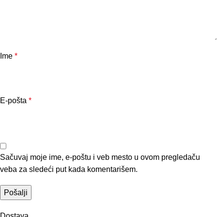
Ime
*
E-pošta
*
Sačuvaj moje ime, e-poštu i veb mesto u ovom pregledaču
veba za sledeći put kada komentarišem.
Dostava