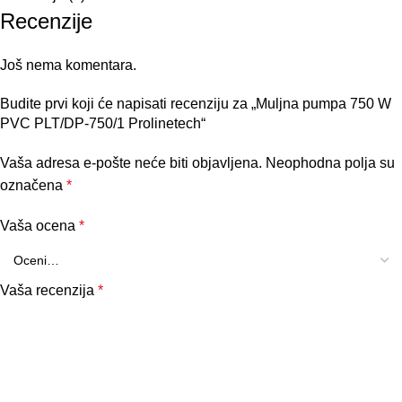
Recenzije
Još nema komentara.
Budite prvi koji će napisati recenziju za „Muljna pumpa 750 W
PVC PLT/DP-750/1 Prolinetech“
Vaša adresa e-pošte neće biti objavljena.
Neophodna polja su
označena
*
Vaša ocena
*
Vaša recenzija
*