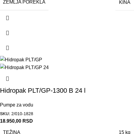
ZEMLJA POREKLA
KINA
Hidropak PLT/GP-1300 B 24 l
Pumpe za vodu
SKU:
2/010-1828
18.950,00
RSD
TEŽINA
15 kg