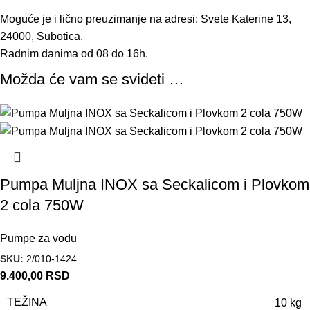
Moguće je i lično preuzimanje na adresi: Svete Katerine 13,
24000, Subotica.
Radnim danima od 08 do 16h.
Možda će vam se svideti …
Pumpa Muljna INOX sa Seckalicom i Plovkom
2 cola 750W
Pumpe za vodu
SKU:
2/010-1424
9.400,00
RSD
TEŽINA
10 kg