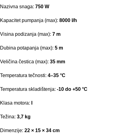
Nazivna snaga:
750 W
Kapacitet pumpanja (max):
8000 l/h
Visina podizanja (max):
7 m
Dubina potapanja (max):
5 m
Veličina čestica (max):
35 mm
Temperatura tečnosti:
4–35 °C
Temperatura skladištenja:
-10 do +50 °C
Klasa motora:
I
Težina:
3,7 kg
Dimenzije:
22 × 15 × 34 cm