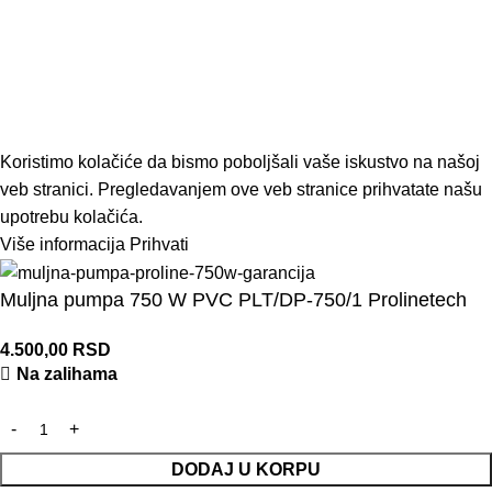
decembar 1, 2022
Nema komentara
Sve o motornim testerama
decembar 1, 2022
Nema komentara
ModUP
2022 KREIRAO
ModUP STUDIO -
WEB DIZAJN I DEVELOPMENT
Koristimo kolačiće da bismo poboljšali vaše iskustvo na našoj
veb stranici. Pregledavanjem ove veb stranice prihvatate našu
upotrebu kolačića.
Više informacija
Prihvati
Muljna pumpa 750 W PVC PLT/DP-750/1 Prolinetech
4.500,00
RSD
Na zalihama
DODAJ U KORPU